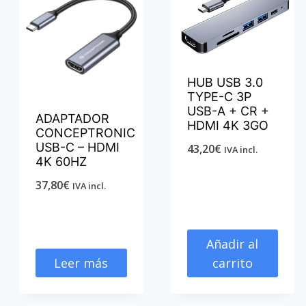
HUB USB 3.0
TYPE-C 3P
USB-A + CR +
ADAPTADOR
HDMI 4K 3GO
CONCEPTRONIC
USB-C – HDMI
43,20
€
IVA incl.
4K 60HZ
37,80
€
IVA incl.
Añadir al
Leer más
carrito