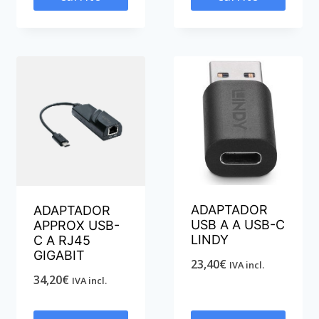
ADAPTADOR
ADAPTADOR
USB A A USB-C
APPROX USB-
LINDY
C A RJ45
GIGABIT
23,40
€
IVA incl.
34,20
€
IVA incl.