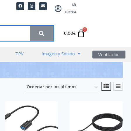
Mi
cuenta
0,00
€
TPV
Imagen y Sonido
Ventilación