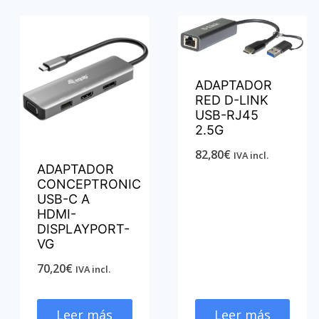
ADAPTADOR
RED D-LINK
USB-RJ45
2.5G
82,80
€
IVA incl.
ADAPTADOR
CONCEPTRONIC
USB-C A
HDMI-
DISPLAYPORT-
VG
70,20
€
IVA incl.
Leer más
Leer más