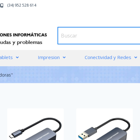
)
(34) 952 528 614
ablets
Impresion
Conectividad y Redes
doras"