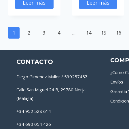
Leer más
Leer más
1
2
3
4
…
14
15
16
COMP
CONTACTO
¿Cómo Co
Diego Gimenez Muller / 53925745Z
Envíos
Calle San Miguel 24 B, 29780 Nerja
Garantía
(Málaga)
Condicio
+34 952 528 614
+34 690 054 426