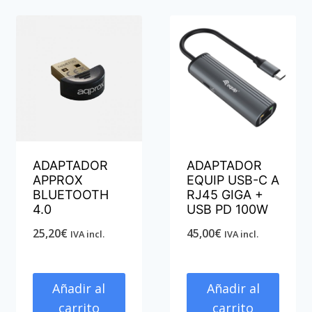
ADAPTADOR
ADAPTADOR
APPROX
EQUIP USB-C A
BLUETOOTH
RJ45 GIGA +
4.0
USB PD 100W
25,20
€
45,00
€
IVA incl.
IVA incl.
Añadir al
Añadir al
carrito
carrito