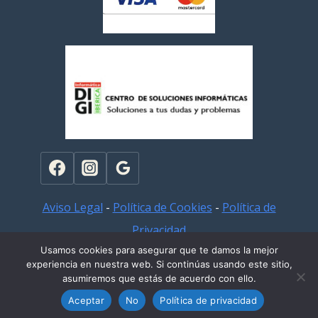
Aviso Legal
-
Política de Cookies
-
Política de
Privacidad
Usamos cookies para asegurar que te damos la mejor
experiencia en nuestra web. Si continúas usando este sitio,
© 2026
asumiremos que estás de acuerdo con ello.
Aceptar
No
Política de privacidad
Revocar el consentimiento