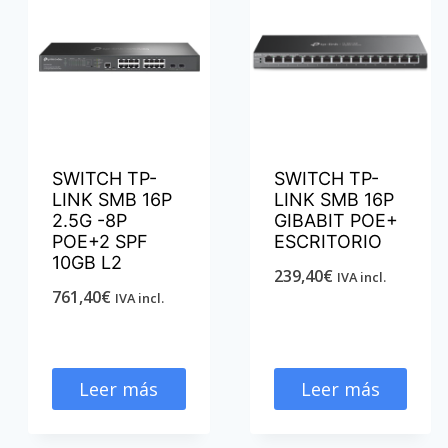
SWITCH TP-
SWITCH TP-
LINK SMB 16P
LINK SMB 16P
2.5G -8P
GIBABIT POE+
POE+2 SPF
ESCRITORIO
10GB L2
239,40
€
IVA incl.
761,40
€
IVA incl.
Leer más
Leer más