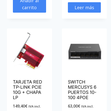
Añadir al
carrito
Leer más
TARJETA RED
SWITCH
TP-LINK PCIE
MERCUSYS 6
10G + CHAPA
PUERTOS 10-
LP
100 4POE
149,40
€
63,00
€
IVA incl.
IVA incl.