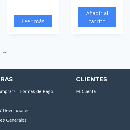
Añadir al
Leer más
carrito
→
RAS
CLIENTES
mprar? – Formas de Pago
Mi Cuenta
 Y Devoluciones
nes Generales