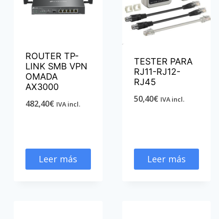
ROUTER TP-
TESTER PARA
LINK SMB VPN
RJ11-RJ12-
OMADA
RJ45
AX3000
50,40
€
IVA incl.
482,40
€
IVA incl.
Leer más
Leer más