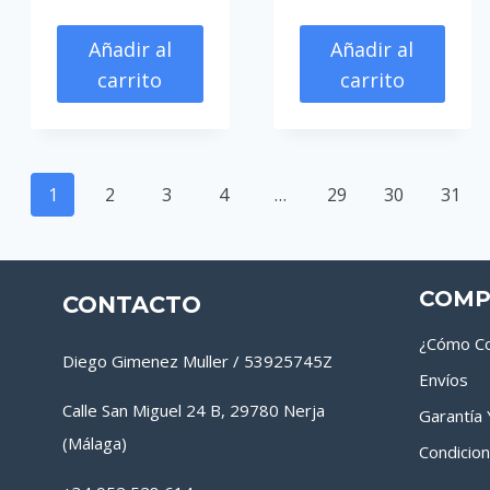
Añadir al
Añadir al
carrito
carrito
1
2
3
4
…
29
30
31
COMP
CONTACTO
¿Cómo Co
Diego Gimenez Muller / 53925745Z
Envíos
Calle San Miguel 24 B, 29780 Nerja
Garantía
(Málaga)
Condicio