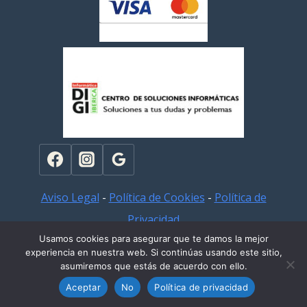
Aviso Legal
-
Política de Cookies
-
Política de
Privacidad
Usamos cookies para asegurar que te damos la mejor
experiencia en nuestra web. Si continúas usando este sitio,
© 2026
asumiremos que estás de acuerdo con ello.
Aceptar
No
Política de privacidad
Revocar el consentimiento