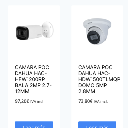
CAMARA POC
CAMARA POC
DAHUA HAC-
DAHUA HAC-
HFW1200RP
HDW1500TLMQP
BALA 2MP 2.7-
DOMO 5MP
12MM
2.8MM
97,20
€
73,80
€
IVA incl.
IVA incl.
Leer más
Leer más