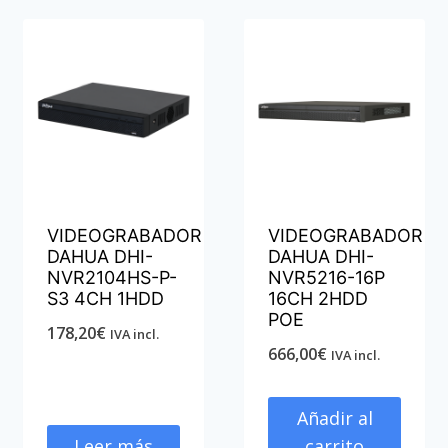
VIDEOGRABADOR
VIDEOGRABADOR
DAHUA DHI-
DAHUA DHI-
NVR2104HS-P-
NVR5216-16P
S3 4CH 1HDD
16CH 2HDD
POE
178,20
€
IVA incl.
666,00
€
IVA incl.
Añadir al
Leer más
carrito