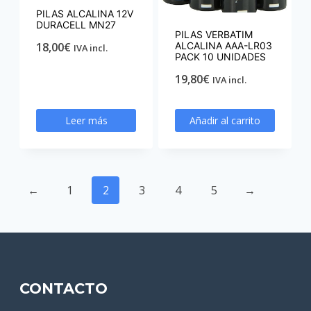
PILAS ALCALINA 12V
DURACELL MN27
PILAS VERBATIM
18,00
€
ALCALINA AAA-LR03
IVA incl.
PACK 10 UNIDADES
19,80
€
IVA incl.
Leer más
Añadir al carrito
←
1
2
3
4
5
→
CONTACTO