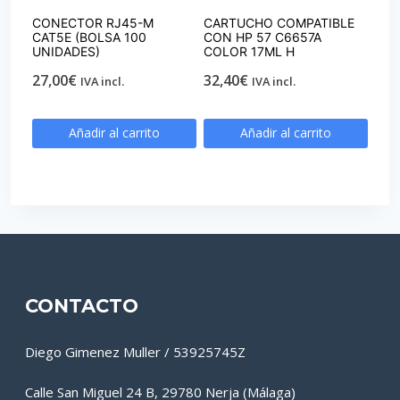
CONECTOR RJ45-M
CARTUCHO COMPATIBLE
CAT5E (BOLSA 100
CON HP 57 C6657A
UNIDADES)
COLOR 17ML H
27,00
€
32,40
€
IVA incl.
IVA incl.
Añadir al carrito
Añadir al carrito
CONTACTO
Diego Gimenez Muller / 53925745Z
Calle San Miguel 24 B, 29780 Nerja (Málaga)